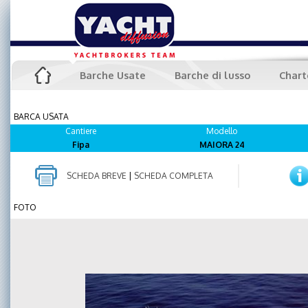
Barche Usate
Barche di lusso
Chart
BARCA USATA
Cantiere
Modello
Fipa
MAIORA 24
SCHEDA BREVE
|
SCHEDA COMPLETA
FOTO