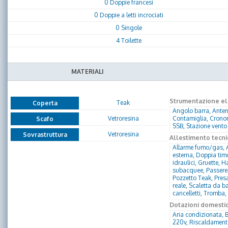
0 Doppie francesi
0 Doppie a letti incrociati
0 Singole
4 Toilette
MATERIALI
Strumentazione ele
Teak
Coperta
Angolo barra, Anten
Vetroresina
Contamiglia, Cronom
Scafo
SSB, Stazione vento
Vetroresina
Sovrastruttura
Allestimento tecni
Allarme fumo/gas, Al
esterna, Doppia timon
idraulici, Gruette, 
subacquee, Passerel
Pozzetto Teak, Pres
reale, Scaletta da b
cancelletti, Tromba
Dotazioni domesti
Aria condizionata, BB
220v, Riscaldamento