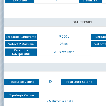
-
BANDIERA
VISIBILITA'
DATI TECNICI
9.000 l
Serbatoio Carburante
Serbat
28 Kn
Velocita' Massima
Velocita
Categoria
A - Senza limite
Navigazione
10
Posti Letto Cabine
Posti Letto Salone
Tipologie Cabine
2 Matrimoniale italia