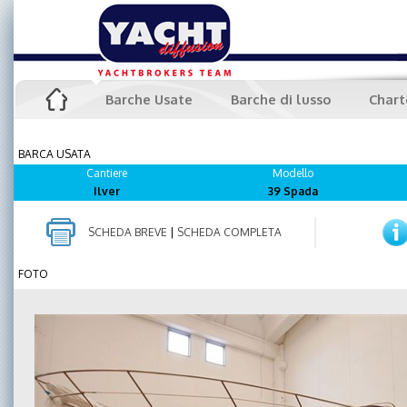
Barche Usate
Barche di lusso
Chart
BARCA USATA
Cantiere
Modello
Ilver
39 Spada
SCHEDA BREVE
|
SCHEDA COMPLETA
FOTO