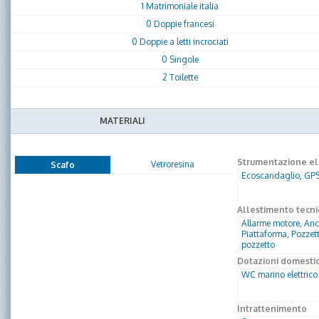
1 Matrimoniale italia
0 Doppie francesi
0 Doppie a letti incrociati
0 Singole
2 Toilette
MATERIALI
Strumentazione ele
Vetroresina
Scafo
Ecoscandaglio, GPS,
Allestimento tecni
Allarme motore, Anco
Piattaforma, Pozzet
pozzetto
Dotazioni domesti
WC marino elettrico
Intrattenimento