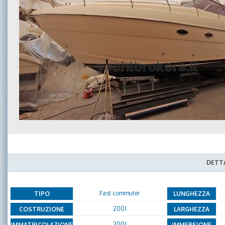
DETTA
Fast commuter
TIPO
LUNGHEZZA
2001
COSTRUZIONE
LARGHEZZA
2001
IMMATRICOLAZIONE
IMMERSIONE