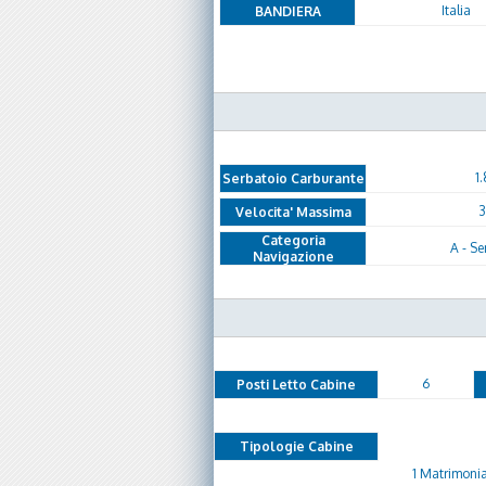
Italia
BANDIERA
1
Serbatoio Carburante
3
Velocita' Massima
Categoria
A - Se
Navigazione
6
Posti Letto Cabine
Tipologie Cabine
1 Matrimonial