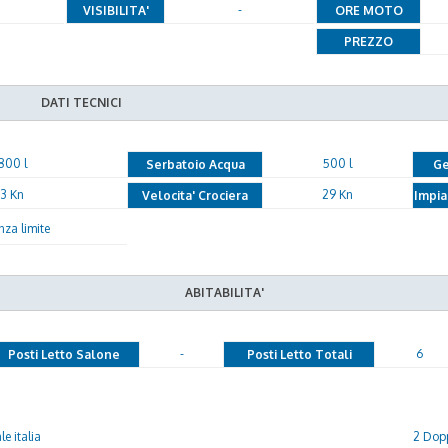
-
VISIBILITA'
ORE MOTO
PREZZO
DATI TECNICI
.800 l
500 l
Serbatoio Acqua
Ge
3 Kn
29 Kn
Velocita' Crociera
Impia
nza limite
ABITABILITA'
-
6
Posti Letto Salone
Posti Letto Totali
e italia
2 Dopp