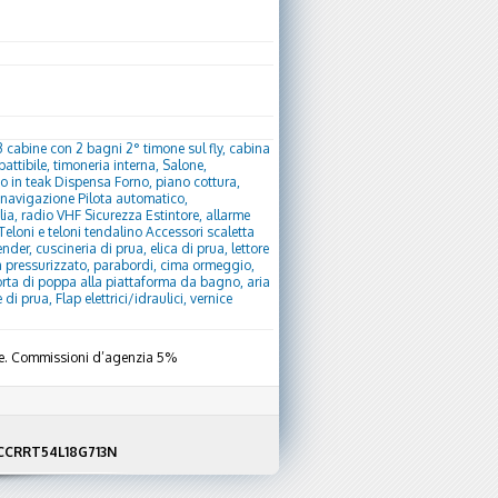
 cabine con 2 bagni 2° timone sul fly, cabina
battibile, timoneria interna, Salone,
to in teak Dispensa Forno, piano cottura,
o navigazione Pilota automatico,
lia, radio VHF Sicurezza Estintore, allarme
o Teloni e teloni tendalino Accessori scaletta
r, cuscineria di prua, elica di prua, lettore
a pressurizzato, parabordi, cima ormeggio,
orta di poppa alla piattaforma da bagno, aria
di prua, Flap elettrici/idraulici, vernice
uale. Commissioni d’agenzia 5%
F NCCRRT54L18G713N