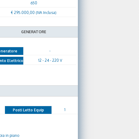
650
€ 295.000,00 (IVA Inclusa)
GENERATORE
-
neratore
12 - 24 - 220 V
nto Elettrico
1
Posti Letto Equip
ia in piano