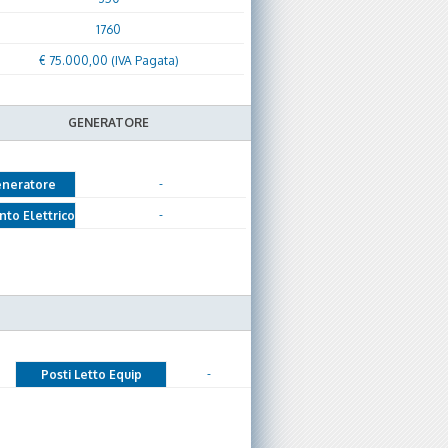
1760
€ 75.000,00 (IVA Pagata)
GENERATORE
-
neratore
-
nto Elettrico
-
Posti Letto Equip