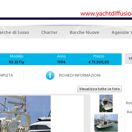
arche di lusso
Charter
Barche Nuove
Agenzie 
Modello
Anno
Prezzo
Y
RS 33 Fly
1994
€ 75.000,00
MPLETA
RICHIEDI INFORMAZIONI
Visualizza tutte le foto
Rob
Bar