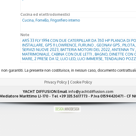
Cucina ed elettrodomestici
Cucina, Fornello, Frigorifero interno
Note
ARS 33 FLY 1994 CON DUE CATERPILLAR DA 350 HP PLANCIA DI P
INSTALLARE, GPS 11 LOWRENCE, FURUNO , GEONAV GPS , PILOTA,
SERVIZI NUOVE 2023, BATTERIA MOTORI DEL 2022, ANTENNA TV 
MATRIMONIALE, CABINA CON DUE LETTI , BAGNO, DINETTE CON
MARE, 2 PRESE DA 12, LUCI LED, LUCI IMMERSE, TENDALINO POZ
ma non garantiti. La presente non costituisce, in nessun caso, documento contratt
Privacy Policy
|
Cookie Policy
YACHT DIFFUSION
Email
info@yachtdiffusion.com
Mediatore Marittimo LI-170 - Tel +39 335.5617773 - P.Iva 01594420471 - C