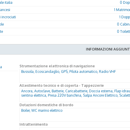
e italia
0 Dopp
rancesi
1 Matrimon
 incrociati
1 Dopp
ole
0 Cabin
tte
0 Toilet
INFORMAZIONI AGGIUNT
Strumentazione elettronica di navigazione
na
Bussola, Ecoscandaglio, GPS, Pilota automatico, Radio VHF
Allestimento tecnico e di coperta - Tappezzerie
Ancora, Autoclave, Batterie, Caricabatterie, Doccia esterna, Flap idrau
sentina elettrica, Presa 220V banchina, Salpa Ancore Elettrico, Scale
Dotazioni domestiche di bordo
Boiler, WC marino elettrico
Intrattenimento
-