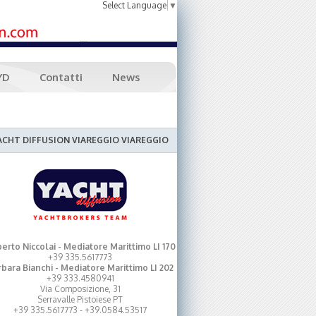
Select Language
▼
YD
Contatti
News
ACHT DIFFUSION VIAREGGIO VIAREGGIO
erto Niccolai - Mediatore Marittimo LI 170
+39 335.5617773
bara Bianchi - Mediatore Marittimo LI 202
+39 333.4580941
Via Composizione, 31
Serravalle Pistoiese PT
+39 335.5617773 - +39.0584.53517