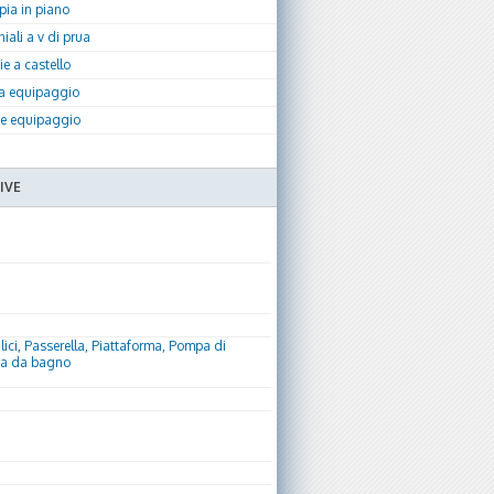
ia in piano
iali a v di prua
ie a castello
a equipaggio
te equipaggio
IVE
lici, Passerella, Piattaforma, Pompa di
tta da bagno