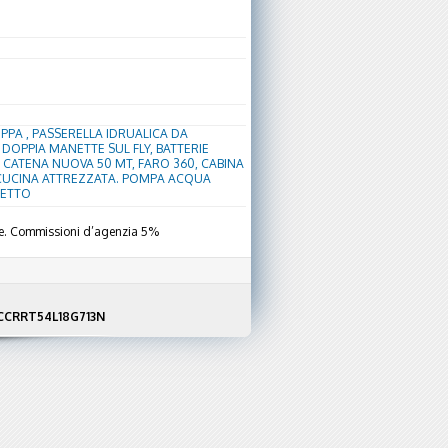
OPPA , PASSERELLA IDRUALICA DA
 DOPPIA MANETTE SUL FLY, BATTERIE
, CATENA NUOVA 50 MT, FARO 360, CABINA
 CUCINA ATTREZZATA. POMPA ACQUA
ZETTO
uale. Commissioni d’agenzia 5%
F NCCRRT54L18G713N