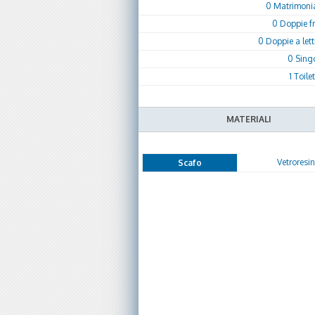
0 Matrimonial
0 Doppie f
0 Doppie a letti
0 Sing
1 Toile
MATERIALI
Vetroresi
Scafo