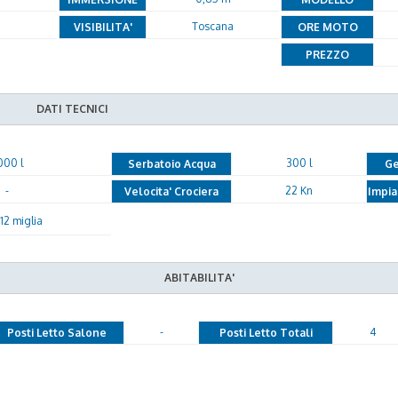
Toscana
VISIBILITA'
ORE MOTO
PREZZO
DATI TECNICI
000 l
300 l
Serbatoio Acqua
Ge
-
22 Kn
Velocita' Crociera
Impia
12 miglia
ABITABILITA'
-
4
Posti Letto Salone
Posti Letto Totali