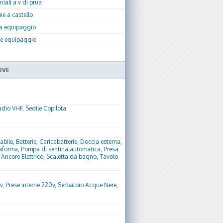
iali a v di prua
e a castello
a equipaggio
te equipaggio
IVE
dio VHF, Sedile Copilota
ile, Batterie, Caricabatterie, Doccia esterna,
attaforma, Pompa di sentina automatica, Presa
Ancore Elettrico, Scaletta da bagno, Tavolo
12v, Prese interne 220v, Serbatoio Acque Nere,