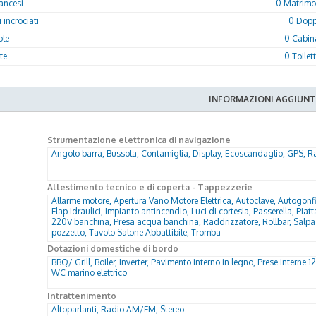
rancesi
0 Matrimon
 incrociati
0 Doppi
ole
0 Cabin
tte
0 Toilet
INFORMAZIONI AGGIUNT
Strumentazione elettronica di navigazione
Angolo barra, Bussola, Contamiglia, Display, Ecoscandaglio, GPS, Ra
Allestimento tecnico e di coperta - Tappezzerie
Allarme motore, Apertura Vano Motore Elettrica, Autoclave, Autogonfiab
Flap idraulici, Impianto antincendio, Luci di cortesia, Passerella, Pi
220V banchina, Presa acqua banchina, Raddrizzatore, Rollbar, Salpa 
pozzetto, Tavolo Salone Abbattibile, Tromba
Dotazioni domestiche di bordo
BBQ/ Grill, Boiler, Inverter, Pavimento interno in legno, Prese interne 
WC marino elettrico
Intrattenimento
Altoparlanti, Radio AM/FM, Stereo