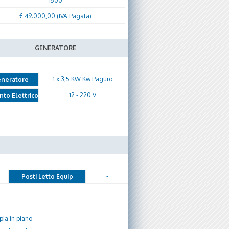
1500
€ 49.000,00 (IVA Pagata)
GENERATORE
1 x 3,5 KW Kw Paguro
neratore
12 - 220 V
nto Elettrico
-
Posti Letto Equip
ia in piano