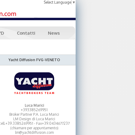
Select Language
▼
YD
Contatti
News
Yacht Diffusion FVG-VENETO
Luca Marici
+393385269951
Broker Partner P.A. Luca Marici
LM Design di Luca Marici
cell.+39.3385269951 - Fax+39.0434677237
(chiamare per appuntamento)
lm@yachtdiffusion.com