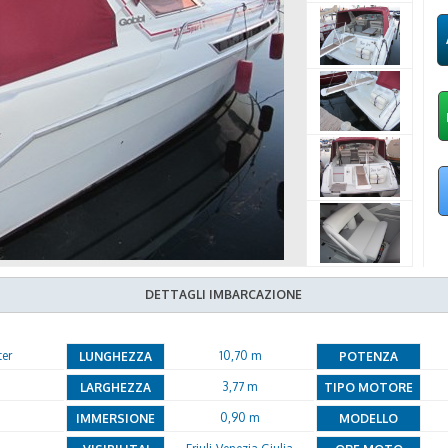
DETTAGLI IMBARCAZIONE
er
10,70 m
LUNGHEZZA
POTENZA
3,77 m
LARGHEZZA
TIPO MOTORE
0,90 m
IMMERSIONE
MODELLO