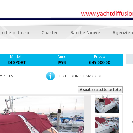
arche di lusso
Charter
Barche Nuove
Agenzie 
Modello
Anno
Prezzo
34 SPORT
1994
€ 49.000,00
MPLETA
RICHIEDI INFORMAZIONI
Visualizza tutte le foto