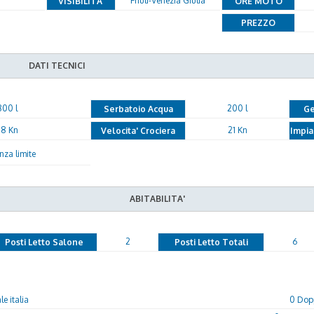
Friuli-Venezia Giulia
VISIBILITA'
ORE MOTO
PREZZO
DATI TECNICI
800 l
200 l
Serbatoio Acqua
Ge
8 Kn
21 Kn
Velocita' Crociera
Impia
nza limite
ABITABILITA'
2
6
Posti Letto Salone
Posti Letto Totali
e italia
0 Dopp