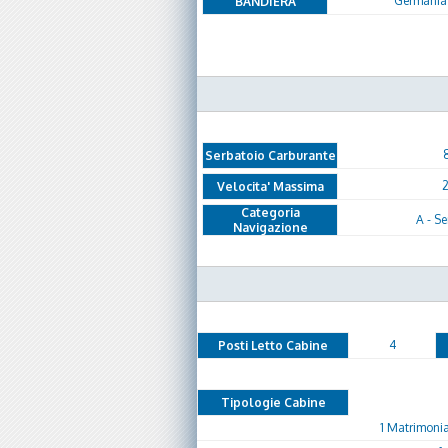
Germania
BANDIERA
Serbatoio Carburante
2
Velocita' Massima
Categoria
A - Se
Navigazione
4
Posti Letto Cabine
Tipologie Cabine
1 Matrimonial