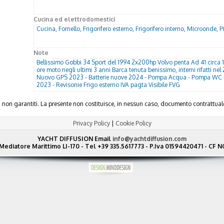
Cucina ed elettrodomestici
Cucina, Fornello, Frigorifero esterno, Frigorifero interno, Microonde, 
Note
Bellissimo Gobbi 34 Sport del 1994 2x200hp Volvo penta Ad 41 cir
ore moto negli ultimi 3 anni Barca tenuta benissimo, interni rifatti nel 
Nuovo GPS 2023 - Batterie nuove 2024 - Pompa Acqua - Pompa WC - 
2023 - Revisonie Frigo esterno IVA pagta Visibile FVG
ma non garantiti. La presente non costituisce, in nessun caso, documento contratt
Privacy Policy
|
Cookie Policy
YACHT DIFFUSION
Email
info@yachtdiffusion.com
Mediatore Marittimo LI-170 - Tel +39 335.5617773 - P.Iva 01594420471 - C