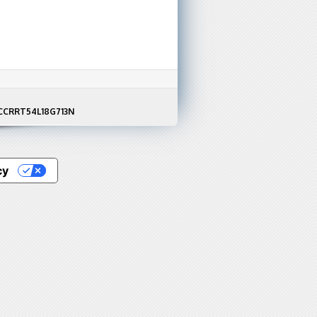
F NCCRRT54L18G713N
cy