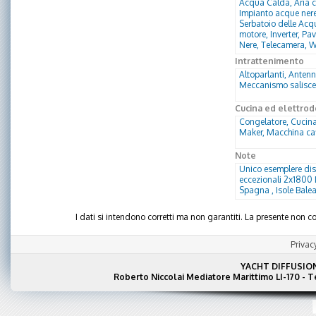
Acqua Calda, Aria co
Impianto acque nere,
Serbatoio delle Acqu
motore, Inverter, Pa
Nere, Telecamera, W
Intrattenimento
Altoparlanti, Antenn
Meccanismo saliscen
Cucina ed elettrod
Congelatore, Cucina,
Maker, Macchina caf
Note
Unico esemplere dis
eccezionali 2x1800 M
Spagna , Isole Balea
I dati si intendono corretti ma non garantiti. La presente non
Privac
YACHT DIFFUSIO
Roberto Niccolai Mediatore Marittimo LI-170 - 