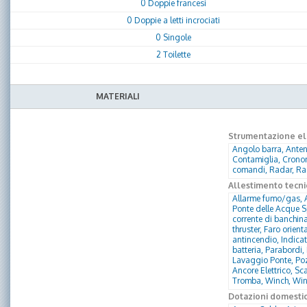
0 Doppie francesi
0 Doppie a letti incrociati
0 Singole
2 Toilette
MATERIALI
Strumentazione ele
Angolo barra, Anten
Contamiglia, Cronom
comandi, Radar, Rad
Allestimento tecni
Allarme fumo/gas, A
Ponte delle Acque Sp
corrente di banchina
thruster, Faro orien
antincendio, Indicat
batteria, Parabordi
Lavaggio Ponte, Poz
Ancore Elettrico, S
Tromba, Winch, Win
Dotazioni domesti