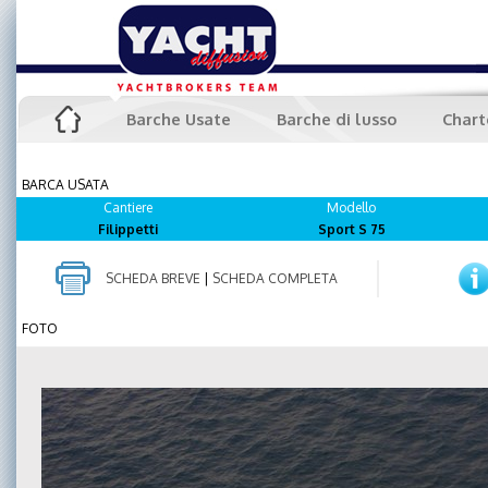
Barche Usate
Barche di lusso
Chart
BARCA USATA
Cantiere
Modello
Filippetti
Sport S 75
SCHEDA BREVE
|
SCHEDA COMPLETA
FOTO