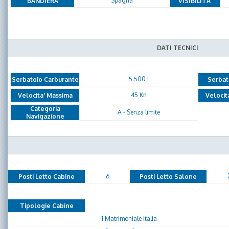
Spagna
BANDIERA
VISIBILITA'
DATI TECNICI
5.500 l
Serbatoio Carburante
Serbat
45 Kn
Velocita' Massima
Velocit
Categoria
A - Senza limite
Navigazione
6
Posti Letto Cabine
Posti Letto Salone
Tipologie Cabine
1 Matrimoniale italia