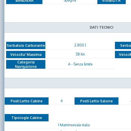
Spagna
BANDIERA
VISIBILITA'
DATI TECNICI
2.800 l
Serbatoio Carburante
Serba
38 Kn
Velocita' Massima
Veloci
Categoria
A - Senza limite
Navigazione
6
Posti Letto Cabine
Posti Letto Salone
Tipologie Cabine
1 Matrimoniale italia