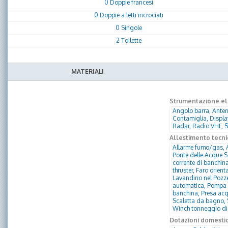
0 Doppie francesi
0 Doppie a letti incrociati
0 Singole
2 Toilette
MATERIALI
Strumentazione ele
Angolo barra, Anten
Contamiglia, Displa
Radar, Radio VHF, Se
Allestimento tecni
Allarme fumo/gas, A
Ponte delle Acque Sp
corrente di banchina
thruster, Faro orien
Lavandino nel Pozzet
automatica, Pompa d
banchina, Presa acq
Scaletta da bagno, 
Winch tonneggio di
Dotazioni domesti