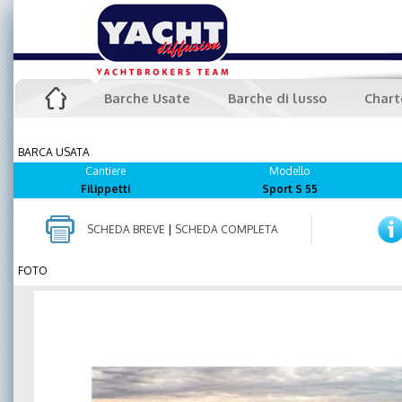
Barche Usate
Barche di lusso
Chart
BARCA USATA
Cantiere
Modello
Filippetti
Sport S 55
SCHEDA BREVE
|
SCHEDA COMPLETA
FOTO