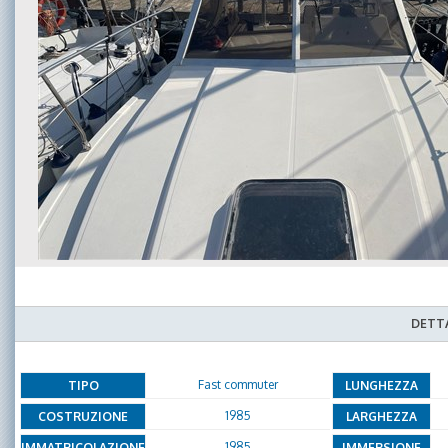
DETTA
Fast commuter
TIPO
LUNGHEZZA
1985
COSTRUZIONE
LARGHEZZA
1985
IMMATRICOLAZIONE
IMMERSIONE