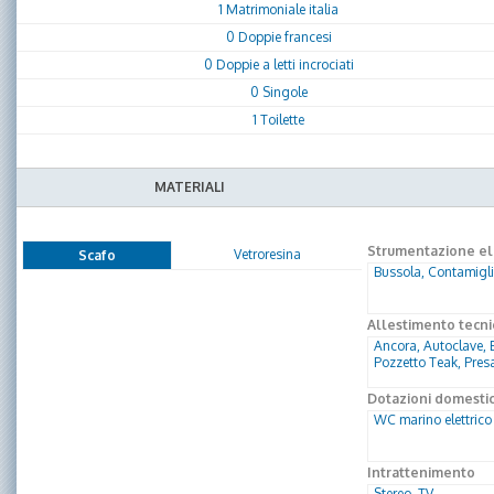
1 Matrimoniale italia
0 Doppie francesi
0 Doppie a letti incrociati
0 Singole
1 Toilette
MATERIALI
Strumentazione ele
Vetroresina
Scafo
Bussola, Contamigl
Allestimento tecni
Ancora, Autoclave, B
Pozzetto Teak, Pres
Dotazioni domesti
WC marino elettrico
Intrattenimento
Stereo, TV