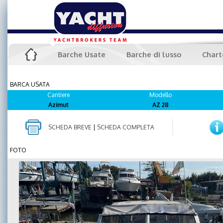
Barche Usate
Barche di lusso
Chart
BARCA USATA
Cantiere
Modello
Azimut
AZ 28
SCHEDA BREVE
|
SCHEDA COMPLETA
FOTO