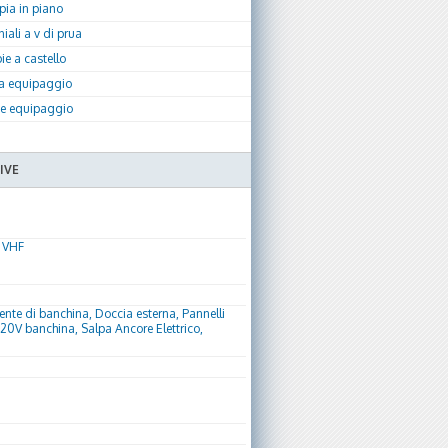
ia in piano
iali a v di prua
e a castello
a equipaggio
te equipaggio
IVE
o VHF
ente di banchina, Doccia esterna, Pannelli
220V banchina, Salpa Ancore Elettrico,