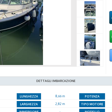
DETTAGLI IMBARCAZIONE
8,66 m
LUNGHEZZA
POTENZA
2,82 m
LARGHEZZA
TIPO MOTORE
-
IMMERSIONE
MODELLO