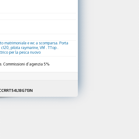
to matrimoniale e wc a scomparsa. Porta
c120, pilota raymarine, Vhf . TTop .
trico per la pesca nuovo
uale. Commissioni d’agenzia 5%
F NCCRRT54L18G713N