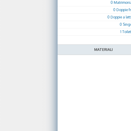
0 Matrimonial
0 Doppie f
0 Doppie a letti
0 Sing
1 Toile
MATERIALI