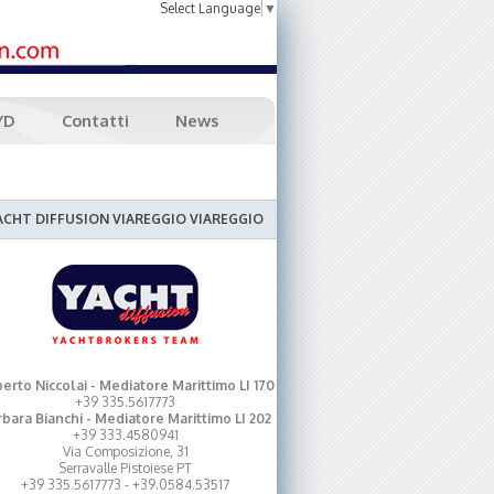
Select Language
▼
YD
Contatti
News
ACHT DIFFUSION VIAREGGIO VIAREGGIO
erto Niccolai - Mediatore Marittimo LI 170
+39 335.5617773
bara Bianchi - Mediatore Marittimo LI 202
+39 333.4580941
Via Composizione, 31
Serravalle Pistoiese PT
+39 335.5617773 - +39.0584.53517