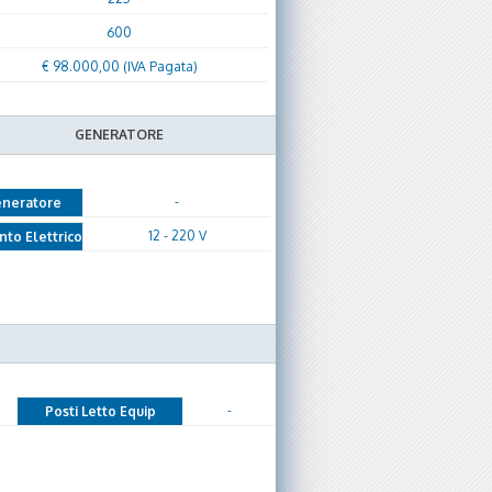
600
€ 98.000,00 (IVA Pagata)
GENERATORE
-
neratore
12 - 220 V
nto Elettrico
-
Posti Letto Equip