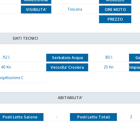
Toscana
VISIBILITA'
ORE MOTO
PREZZO
DATI TECNICI
712 l
80 l
Serbatoio Acqua
Ge
40 Kn
25 Kn
Velocita' Crociera
Impia
rogettazione C
ABITABILITA'
-
2
Posti Letto Salone
Posti Letto Totali