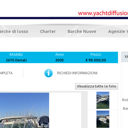
arche di lusso
Charter
Barche Nuove
Agenzie 
Modello
Anno
Prezzo
Y
2670 Denali
2005
€ 98.000,00
MPLETA
RICHIEDI INFORMAZIONI
Visualizza tutte le foto
Rob
Bar