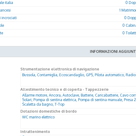
e italia
0 Dopp
rancesi
1 Matrimon
 incrociati
0 Doppi
ole
0 Cabin
tte
0 Toilet
INFORMAZIONI AGGIUNT
Strumentazione elettronica di navigazione
Bussola, Contamiglia, Ecoscandaglio, GPS, Pilota automatico, Radi
Allestimento tecnico e di coperta - Tappezzerie
Allarme motore, Ancora, Autoclave, Batterie, Caricabatterie, Cavo corr
Solari, Pompa di sentina elettrica, Pompa di sentina manuale, Presa 
Scaletta da bagno, T-Top
Dotazioni domestiche di bordo
WC marino elettrico
Intrattenimento