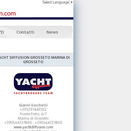
Select Language
▼
YD
Contatti
News
ACHT DIFFUSION GROSSETO MARINA DI
GROSSETO
Gianni Vacchelli
+393297449302
Fronte Porto, 6/7
Marina di Grosseto
+390564337800 - +390564337800
www.yachtdiffusion.com