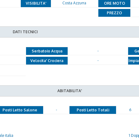
Costa Azzurra
VISIBILITA'
ORE MOTO
PREZZO
DATI TECNICI
-
Serbatoio Acqua
Ge
-
Velocita' Crociera
Impia
ABITABILITA'
-
6
Posti Letto Salone
Posti Letto Totali
e italia
1 Dopp