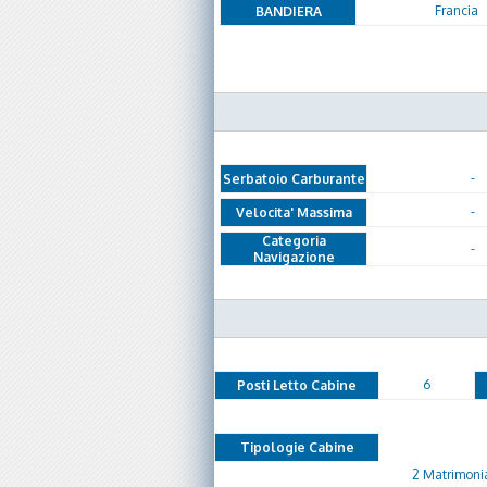
Francia
BANDIERA
-
Serbatoio Carburante
-
Velocita' Massima
Categoria
-
Navigazione
6
Posti Letto Cabine
Tipologie Cabine
2 Matrimonial