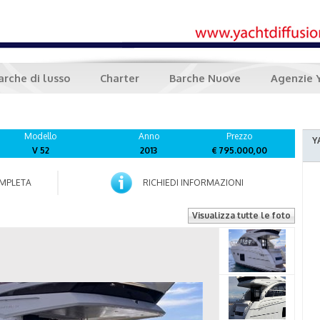
arche di lusso
Charter
Barche Nuove
Agenzie 
Modello
Anno
Prezzo
Y
V 52
2013
€ 795.000,00
MPLETA
RICHIEDI INFORMAZIONI
Visualizza tutte le foto