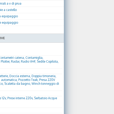
iali a v di prua
e a castello
a equipaggio
te equipaggio
IVE
Contametri catena, Contamiglia,
Plotter, Radar, Radio VHF, Sedile Copilota,
atterie, Doccia esterna, Doppia timoneria,
na automatica, Pozzetto Teak, Presa 220V
ico, Scaletta da bagno, Winch tonneggio di
ne 12v, Prese interne 220v, Serbatoio Acque