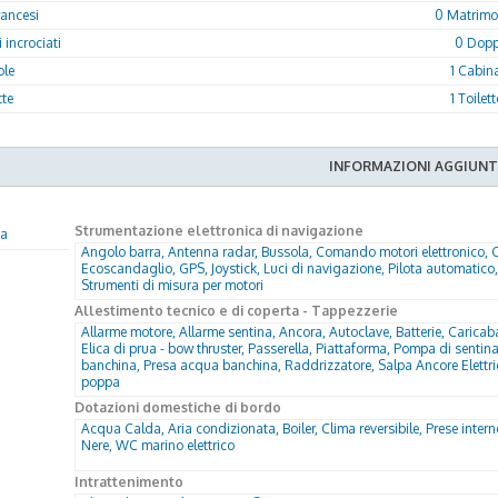
rancesi
0 Matrimon
 incrociati
0 Doppi
ole
1 Cabin
tte
1 Toilet
INFORMAZIONI AGGIUNT
Strumentazione elettronica di navigazione
na
Angolo barra, Antenna radar, Bussola, Comando motori elettronico, 
Ecoscandaglio, GPS, Joystick, Luci di navigazione, Pilota automatico, 
Strumenti di misura per motori
Allestimento tecnico e di coperta - Tappezzerie
Allarme motore, Allarme sentina, Ancora, Autoclave, Batterie, Caricab
Elica di prua - bow thruster, Passerella, Piattaforma, Pompa di senti
banchina, Presa acqua banchina, Raddrizzatore, Salpa Ancore Elettr
poppa
Dotazioni domestiche di bordo
Acqua Calda, Aria condizionata, Boiler, Clima reversibile, Prese inter
Nere, WC marino elettrico
Intrattenimento