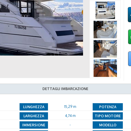
DETTAGLI IMBARCAZIONE
15,29 m
LUNGHEZZA
POTENZA
4,74 m
LARGHEZZA
TIPO MOTORE
-
IMMERSIONE
MODELLO