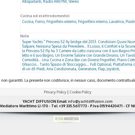
Altoparlanti, Radio AM/FM, Stereo
Cucina ed elettrodomestici
Cucina, Forno, Frigorifero esterno, Frigorifero interno, Lavatrice, Piastr
Note
Super Yachts " Princess 52 fly bridge del 2013. Condizioni Quasi Nu
Salpare, Nessuna Spesa da Prevedere... Il Lusso, il Comfort e la Sicu
Ia Princess 52 Fly ha 3 Camere da Letto ciascuna con il suo Bagno Pr
letto e il suo Bagno, Un Enorme Salone con Grande Divano, Un Tavo
Comodità... Una Cucina e Zona Bar con Diversi Frigoriferi, Piano Cott
Ghiaccio... Tanto Spazio di Stoccaggio.... Full Optional, Piattaform
di un 65 Piedi, Aria Condizionata, Generatore, Flap, Joystick,
ma non garantiti. La presente non costituisce, in nessun caso, documento contratt
Privacy Policy
|
Cookie Policy
YACHT DIFFUSION
Email
info@yachtdiffusion.com
Mediatore Marittimo LI-170 - Tel +39 335.5617773 - P.Iva 01594420471 - C