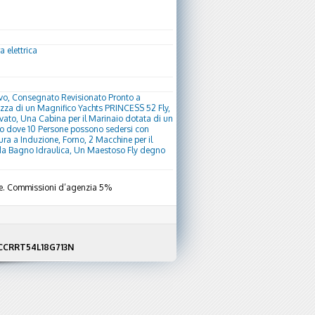
a elettrica
ovo, Consegnato Revisionato Pronto a
rezza di un Magnifico Yachts PRINCESS 52 Fly,
ivato, Una Cabina per il Marinaio dotata di un
lo dove 10 Persone possono sedersi con
ura a Induzione, Forno, 2 Macchine per il
a da Bagno Idraulica, Un Maestoso Fly degno
uale. Commissioni d’agenzia 5%
F NCCRRT54L18G713N