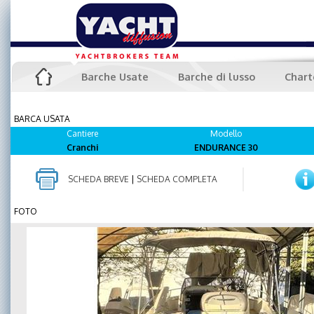
Barche Usate
Barche di lusso
Chart
BARCA USATA
Cantiere
Modello
Cranchi
ENDURANCE 30
SCHEDA BREVE
|
SCHEDA COMPLETA
FOTO