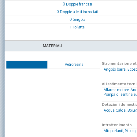
0 Doppie francesi
0 Doppie a letti incrociati
0 Singole
1 Toilette
MATERIALI
Strumentazione ele
Vetroresina
Angolo barra, Ecosc
Allestimento tecni
Allarme motore, Anco
Pompa di sentina el
Dotazioni domesti
Acqua Calda, Boiler,
Intrattenimento
Altoparlanti, Stereo,