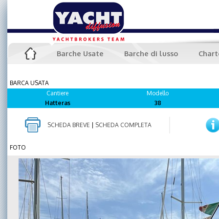
Barche Usate
Barche di lusso
Chart
BARCA USATA
Cantiere
Modello
Hatteras
38
SCHEDA BREVE
|
SCHEDA COMPLETA
FOTO