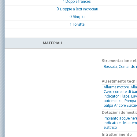
1 Doppie francesi
0 Doppie a letti incrociati
0 Singole
1 Toilette
MATERIALI
Strumentazione ele
Bussola, Comando mo
Allestimento tecni
Allarme motore, Alla
Cavo corrente di ban
Indicatori Flaps, La
automatica, Pompa d
Salpa Ancore Elettr
Dotazioni domesti
Impianto acque nere,
Indicatore della te
elettrico
Intrattenimento